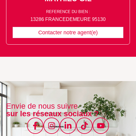
REFERENCE DU BIEN :
13286 FRANCEDEMEURE 95130
Contacter notre agent(e)
Envie de nous suivre
sur les réseaux sociaux ?