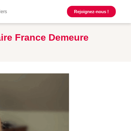
lers
Rejoignez-nous !
aire France Demeure