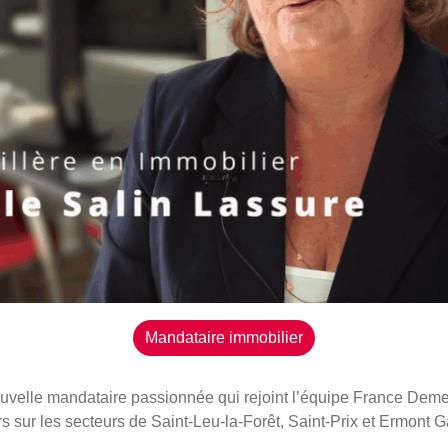
Mandataire immobilier
nouvelle mandataire passionnée qui rejoint l’équipe France De
rs sur les secteurs de
Saint-Leu-la-Forêt
,
Saint-Prix
et
Ermont G