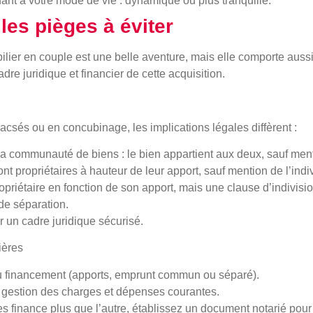
t à votre mode de vie : dynamique ou plus tranquille.
les pièges à éviter
ier en couple est une belle aventure, mais elle comporte aussi 
adre juridique et financier de cette acquisition.
csés ou en concubinage, les implications légales diffèrent :
 la communauté de biens
: le bien appartient aux deux, sauf ment
ont propriétaires à hauteur de leur apport, sauf mention de l’indi
opriétaire en fonction de son apport, mais une clause d’indivisio
de séparation.
r un cadre juridique sécurisé
.
ières
 du financement (apports, emprunt commun ou séparé).
 gestion des charges et dépenses courantes.
es finance plus que l’autre, établissez un document notarié pour