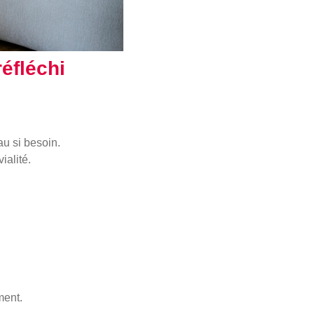
réfléchi
u si besoin.
ialité.
ment.