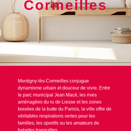
Cormeilles
Montigny-lès-Cormeilles conjugue
dynamisme urbain et douceur de vivre. Entre
le parc municipal Jean Macé, les rives
aménagées du ru de Liesse et les zones
boisées de la butte du Parisis, la ville offre de
véritables respirations vertes pour les
familles, les sportifs ou les amateurs de
balades tranquilles.