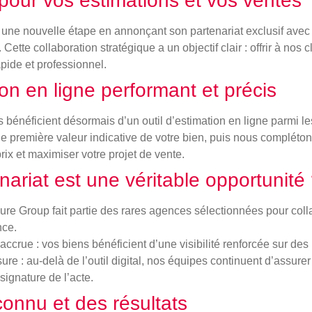
pour vos estimations et vos ventes
une nouvelle étape en annonçant son partenariat exclusif ave
. Cette collaboration stratégique a un objectif clair : offrir à nos
apide et professionnel.
ion en ligne performant et précis
ts bénéficient désormais d’un outil d’estimation en ligne parmi l
e première valeur indicative de votre bien, puis nous compléton
prix et maximiser votre projet de vente.
ariat est une véritable opportunité
re Group fait partie des rares agences sélectionnées pour col
nce.
 accrue
: vos biens bénéficient d’une visibilité renforcée sur des
sure
: au-delà de l’outil digital, nos équipes continuent d’assure
signature de l’acte.
connu et des résultats