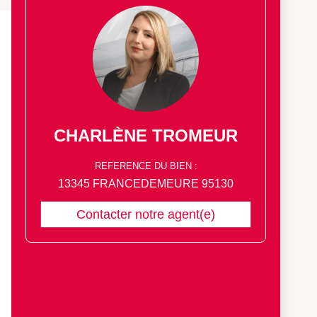
CHARLÈNE TROMEUR
REFERENCE DU BIEN :
13345 FRANCEDEMEURE 95130
Contacter notre agent(e)