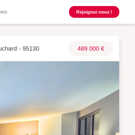
lers
Rejoignez-nous !
uchard - 95130
489 000 €