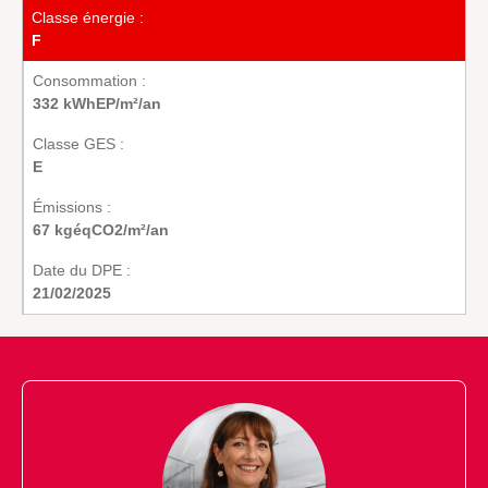
Classe énergie :
F
Consommation :
332 kWhEP/m²/an
Classe GES :
E
Émissions :
67 kgéqCO2/m²/an
Date du DPE :
21/02/2025