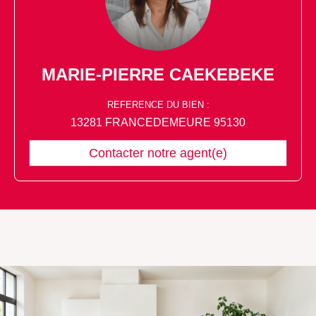
MARIE-PIERRE CAEKEBEKE
REFERENCE DU BIEN :
13281 FRANCEDEMEURE 95130
Contacter notre agent(e)