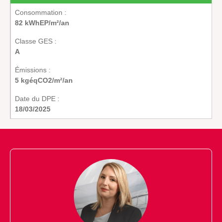
Consommation :
82 kWhEP/m²/an
Classe GES :
A
Émissions :
5 kgéqCO2/m²/an
Date du DPE :
18/03/2025