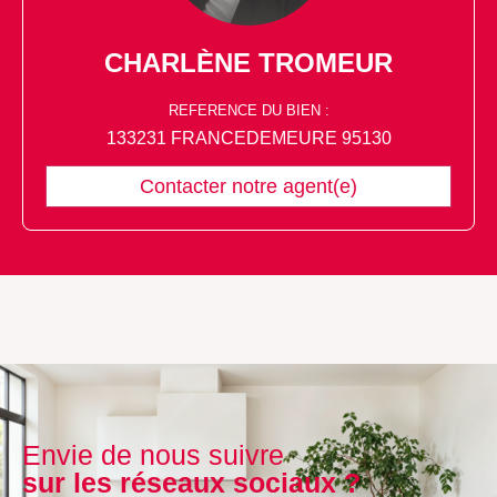
CHARLÈNE TROMEUR
REFERENCE DU BIEN :
133231 FRANCEDEMEURE 95130
Contacter notre agent(e)
Envie de nous suivre
sur les réseaux sociaux ?